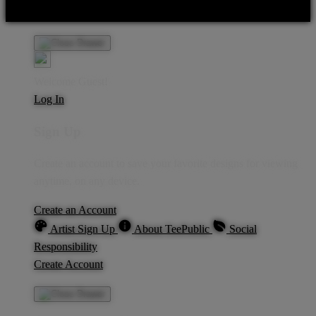
Personal Information
Privacy Policy
Terms
Welcome Guest!
Log In
Sign Up
Create an account to save your favorite designs for viewing
anytime, on any device.
Create an Account
Artist Sign Up
About TeePublic
Social
Responsibility
Create Account