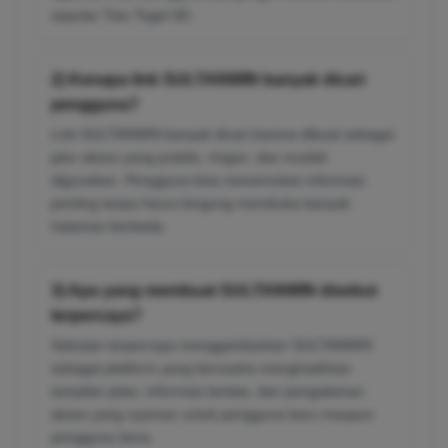
seputar Toto Togel 4D.
2) Kenapa link SULTANWIN banyak dicari
pengguna?
Link SULTANWIN banyak dicari karena dibuat sebagai
jalur akses yang praktis, ringan, dan mudah
digunakan. Pengguna bisa menemukan informasi
penting tanpa harus bingung membuka banyak
halaman berbeda.
3) Apa yang membuat SULTANWIN disebut
terpercaya?
Sebutan terpercaya menggambarkan SULTANWIN
sebagai platform yang berusaha menghadirkan
tampilan jelas, informasi tertata, dan pengalaman
akses yang nyaman untuk pengguna baru maupun
pengguna lama.