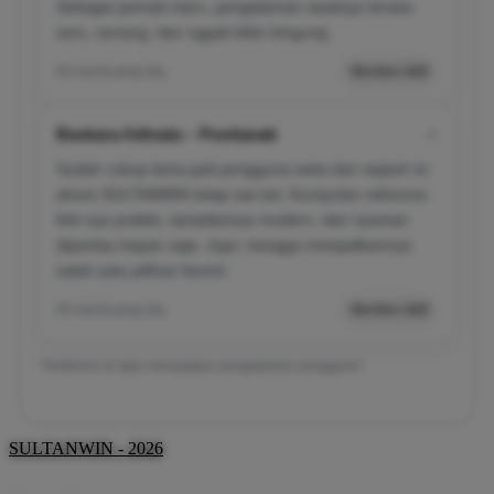
Sebagai pemain baru, pengalaman awalnya terasa
seru, senang, dan nggak bikin bingung.
03 menit yang lalu
Member Aktif
Baskara Adinata – Pontianak
✔
Sudah cukup lama jadi pengguna setia dan sejauh ini
akses SULTANWIN tetap sat-set. Kumpulan referensi
link-nya praktis, tampilannya modern, dan nyaman
dipantau kapan saja. Jujur, bangga menjadikannya
salah satu pilihan favorit.
05 menit yang lalu
Member Aktif
*Testimoni di atas merupakan pengalaman pengguna*
SULTANWIN - 2026