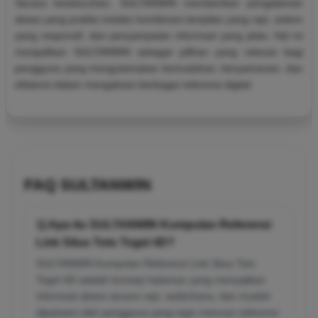
Secara keseluruhan, SULTANWIN memberikan pengalaman
akses yang praktis melalui kombinasi tampilan yang rapi, sistem
yang responsif, dan penyampaian informasi yang jelas. Hal ini
menjadikan SULTANWIN sebagai pilihan yang relevan bagi
pengguna yang mengutamakan kemudahan, kenyamanan, dan
efisiensi dalam mengakses berbagai referensi digital.
FAQ SULTANWIN
1) Apa itu SULTANWIN Kumpulan Referensi
Link Situs Toto Togel 4D?
SULTANWIN Kumpulan Referensi Link Situs Toto
Togel 4D adalah konsep halaman yang menyajikan
informasi akses secara rapi, sederhana, dan mudah
dipahami oleh pengguna yang ingin mencari referensi