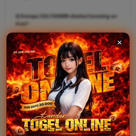
4) Kenapa SULTANWIN disebut booming se-
Asia?
Istilah booming se-Asia menjadi gaya branding yang
menunjukkan SULTANWIN sebagai platform yang
tampil percaya diri, mudah diingat, dan punya konsep
menarik dalam menyajikan informasi Toto Togel 4D.
5) Apakah SULTANWIN cocok untuk
pengguna baru?
Cocok banget. SULTANWIN menggunakan bahasa
yang sederhana, tampilan yang friendly, dan alur
informasi yang ringan sehingga pengguna baru bisa
lebih mudah memahami isi halaman tanpa merasa
ribet.
Catatan: Pastikan mengikuti aturan batasan usia yang berlaku di