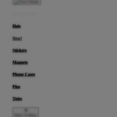
Accessories
Hats
New!
Stickers
Magnets
Phone Cases
Pins
Totes
Back To Menu