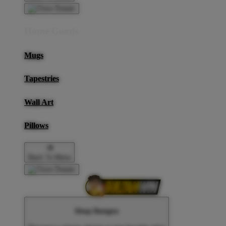
Home Goods
Mugs
Tapestries
Wall Art
Pillows
Back To Menu
Shop Designs